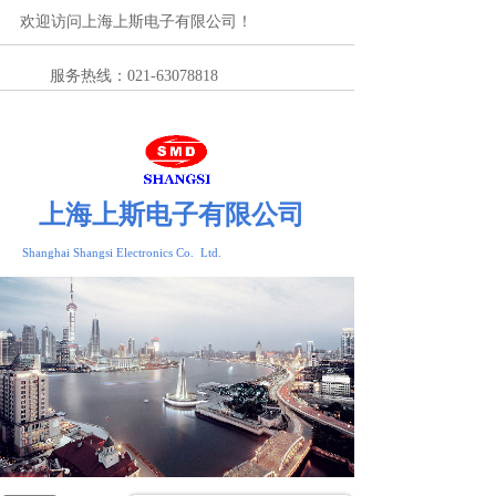
欢迎访问上海上斯电子有限公司！
服务热线：021-63078818
上海上斯电子有限公司
Shanghai Shangsi Electronics Co. Ltd.