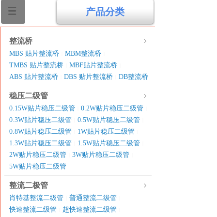
产品分类
整流桥
MBS 贴片整流桥
MBM整流桥
|
|
TMBS 贴片整流桥
MBF贴片整流桥
|
|
ABS 贴片整流桥
DBS 贴片整流桥
DB整流桥
|
|
稳压二级管
0.15W贴片稳压二级管
0.2W贴片稳压二级管
|
|
0.3W贴片稳压二级管
0.5W贴片稳压二级管
|
|
0.8W贴片稳压二级管
1W贴片稳压二级管
|
|
1.3W贴片稳压二级管
1.5W贴片稳压二级管
|
|
2W贴片稳压二级管
3W贴片稳压二级管
|
|
5W贴片稳压二级管
整流二极管
肖特基整流二级管
普通整流二级管
|
|
快速整流二级管
超快速整流二级管
|
|