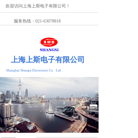
欢迎访问上海上斯电子有限公司！
服务热线：021-63078818
上海上斯电子有限公司
Shanghai Shangsi Electronics Co. Ltd.