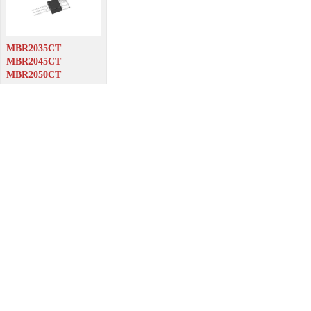
MBR2035CT
MBR2045CT
MBR2050CT
MBR2060CT
MBR2080CT
MBR20100CT
MBR20200CT
20A/35-200V TO-
220AB 肖特基整流二极管