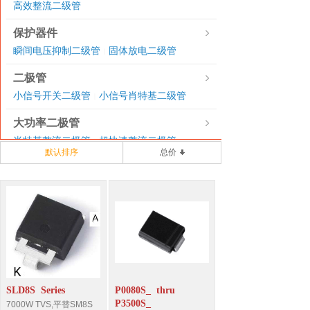
高效整流二级管
保护器件
瞬间电压抑制二级管
固体放电二级管
|
二极管
小信号开关二级管
小信号肖特基二级管
|
大功率二极管
肖特基整流二极管
超快速整流二极管
|
默认排序
总价
三极管
贴片三极管SOT-23
贴片三极管SOT-323
|
|
贴片数字三极管SOT-23
|
贴片数字三极管SOT-323
|
贴片功率三极管SOT-89
|
贴片功率三极管SOT-223
|
贴片功率三极管TO-252
SLD8S
Series
P0080S_
thru
场效应管
P3500S_
7000W TVS,平替SM8S