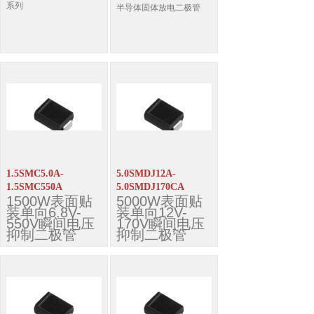
系列
半导体固体放电二极管
1.5SMC5.0A-
5.0SMDJ12A-
1.5SMC550A
5.0SMDJ170CA
1500W表面贴
5000W表面贴
装单向6.8V-
装单向12V-
550V瞬间电压
170V瞬间电压
抑制二极管
抑制二极管