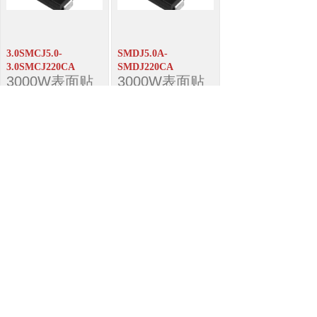
3.0SMCJ5.0-
SMDJ5.0A-
3.0SMCJ220CA
SMDJ220CA
3000W表面贴
3000W表面贴
装单向5.0V-
装单向5.0V-
220V瞬间电压
220V瞬间电压
抑制二极管
抑制二极管
TSMC6.8A-
P1.5KE6.8A-
TSMB550CA
P1.5KE550CA
1500W表面贴
1500W表面贴
装单向6.8V-
装单向5.0V-
550V瞬间电压
440V瞬间电压
抑制二极管
抑制二极管