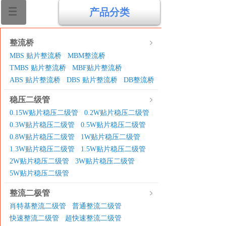
产品分类
整流桥
MBS 贴片整流桥
MBM整流桥
|
|
TMBS 贴片整流桥
MBF贴片整流桥
|
|
ABS 贴片整流桥
DBS 贴片整流桥
DB整流桥
|
|
稳压二级管
0.15W贴片稳压二级管
0.2W贴片稳压二级管
|
|
0.3W贴片稳压二级管
0.5W贴片稳压二级管
|
|
0.8W贴片稳压二级管
1W贴片稳压二级管
|
|
1.3W贴片稳压二级管
1.5W贴片稳压二级管
|
|
2W贴片稳压二级管
3W贴片稳压二级管
|
|
5W贴片稳压二级管
整流二极管
肖特基整流二级管
普通整流二级管
|
|
快速整流二级管
超快速整流二级管
|
|