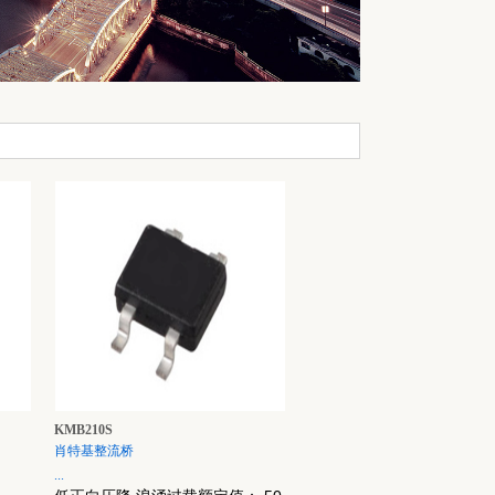
KMB210S
肖特基整流桥
...