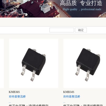
高品质 专业打造
Hight quality ，professional made
确定
KMB36S
KMB34S
肖特基整流桥
肖特基整流桥
...
...