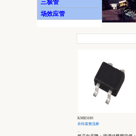
三极管
场效应管
KMB310S
肖特基整流桥
...