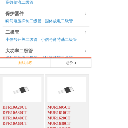
高效整流二级管
保护器件
瞬间电压抑制二级管
固体放电二级管
|
二极管
小信号开关二级管
小信号肖特基二级管
|
大功率二极管
肖特基整流二极管
超快速整流二极管
|
默认排序
总价
三极管
贴片三极管SOT-23
贴片三极管SOT-323
|
|
贴片数字三极管SOT-23
|
贴片数字三极管SOT-323
|
贴片功率三极管SOT-89
|
贴片功率三极管SOT-223
|
DFR10A20CT
MUR1605CT
贴片功率三极管TO-252
DFR10A30CT
MUR1610CT
DFR10A40CT
MUR1620CT
场效应管
DFR10A60CT
MUR1630CT