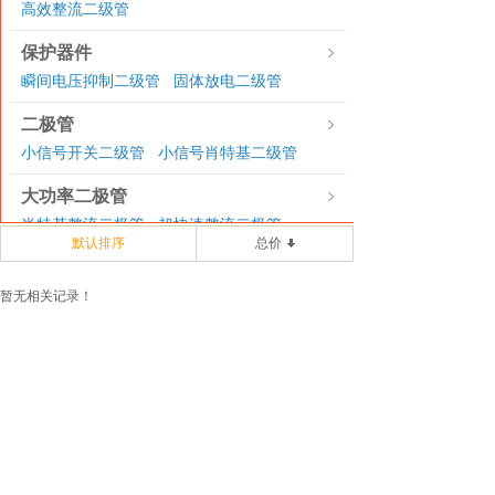
高效整流二级管
保护器件
瞬间电压抑制二级管
固体放电二级管
|
二极管
小信号开关二级管
小信号肖特基二级管
|
大功率二极管
肖特基整流二极管
超快速整流二极管
|
默认排序
总价
三极管
暂无相关记录！
贴片三极管SOT-23
贴片三极管SOT-323
|
|
贴片数字三极管SOT-23
|
贴片数字三极管SOT-323
|
贴片功率三极管SOT-89
|
贴片功率三极管SOT-223
|
贴片功率三极管TO-252
场效应管