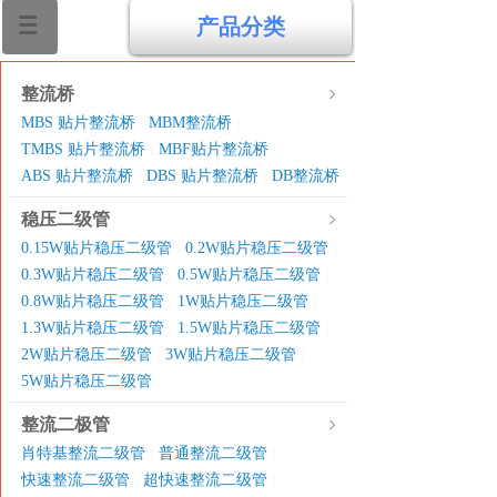
产品分类
整流桥
MBS 贴片整流桥
MBM整流桥
|
|
TMBS 贴片整流桥
MBF贴片整流桥
|
|
ABS 贴片整流桥
DBS 贴片整流桥
DB整流桥
|
|
稳压二级管
0.15W贴片稳压二级管
0.2W贴片稳压二级管
|
|
0.3W贴片稳压二级管
0.5W贴片稳压二级管
|
|
0.8W贴片稳压二级管
1W贴片稳压二级管
|
|
1.3W贴片稳压二级管
1.5W贴片稳压二级管
|
|
2W贴片稳压二级管
3W贴片稳压二级管
|
|
5W贴片稳压二级管
整流二极管
肖特基整流二级管
普通整流二级管
|
|
快速整流二级管
超快速整流二级管
|
|